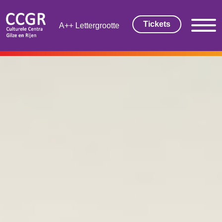
Tickets
Lettergrootte
THEATER EN FILM
Tickets
Theaterarrangement
Cultuurmagazine
Cultuur Thuis!