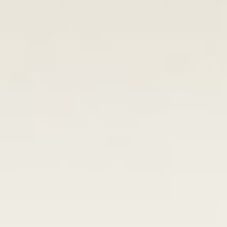
ZAALVERHUUR DE BOODSCHAP
HORECAMOGELIJKHEDEN
ONTMOETINGSPLEK DE BOODSCHAP
Activiteiten In De Boodschap
De Huiskamer
Huisgenoten
Exposities
Bus
PRAKTISCHE INFO DE BOODSCHAP
Geschiedenis En Organisatie