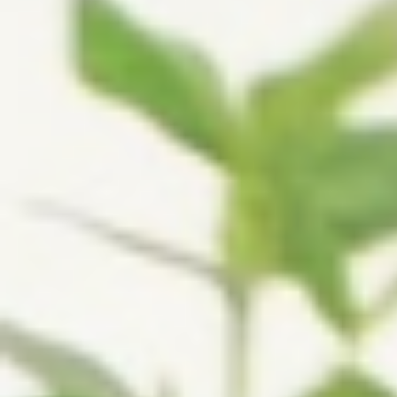
Expo Gilze
Bus
PRAKTISCHE INFO DE SCHAKEL
Geschiedenis En Organisatie
Contact De Schakel
Technische Informatie
Huisreglement
Werken Bij CCGR
NIEUWS