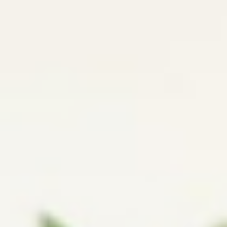
THEATER EN FILM
Tickets
Theaterarrangement
Cultuurmagazine
Cultuur Thuis!
ZAALVERHUUR DE SCHAKEL
HORECA MOGELIJKHEDEN
ONTMOETINGSPLEK DE SCHAKEL
Activiteiten In De Schakel
Huisgenoten