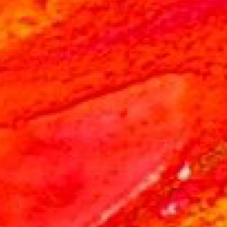
THEATER EN FILM
Tickets
Theaterarrangement
Cultuurmagazine
Cultuur Thuis!
ZAALVERHUUR DE SCHAKEL
HORECA MOGELIJKHEDEN
ONTMOETINGSPLEK DE SCHAKEL
Activiteiten In De Schakel
Huisgenoten