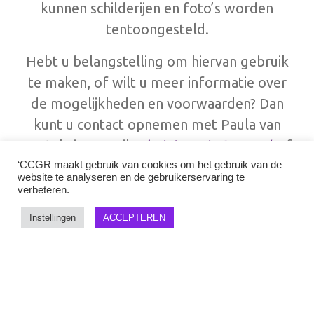
kunnen schilderijen en foto’s worden
tentoongesteld.
Hebt u belangstelling om hiervan gebruik
te maken, of wilt u meer informatie over
de mogelijkheden en voorwaarden? Dan
kunt u contact opnemen met Paula van
Gestel via e-mail
administratie@ccgr.nl
of
telefoon; 0161-452009
‘CCGR maakt gebruik van cookies om het gebruik van de
website te analyseren en de gebruikerservaring te
verbeteren.
Kijk voor lopende exposities
onder
‘
Nieuws
‘.
Instellingen
ACCEPTEREN