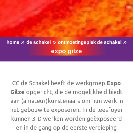
Expo Gilze
Bus
PRAKTISCHE INFO DE SCHAKEL
»
»
»
home
de schakel
ontmoetingsplek de schakel
Geschiedenis En Organisatie
expo gilze
Contact De Schakel
Technische Informatie
Huisreglement
CC de Schakel heeft de werkgroep
Expo
Gilze
opgericht, die de mogelijkheid biedt
Werken Bij CCGR
aan (amateur)kunstenaars om hun werk in
het gebouw te exposeren. In de leesfoyer
NIEUWS
kunnen 3-D werken worden geëxposeerd
en in de gang op de eerste verdieping