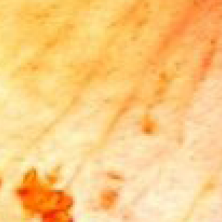
ZAALVERHUUR DE BOODSCHAP
HORECAMOGELIJKHEDEN
ONTMOETINGSPLEK DE BOODSCHAP
Activiteiten In De Boodschap
De Huiskamer
Huisgenoten
Exposities
Bus
PRAKTISCHE INFO DE BOODSCHAP
Geschiedenis En Organisatie