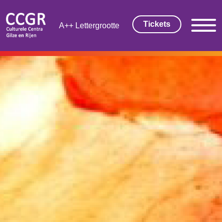
Tickets
Lettergrootte
THEATER EN FILM
Tickets
Theaterarrangement
Cultuurmagazine
Cultuur Thuis!