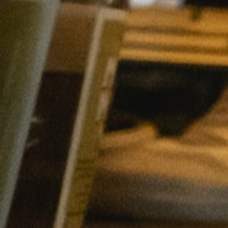
Contact De Boodschap
Technische Informatie
Huisreglement
Werken Bij CCGR
NIEUWS