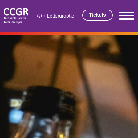
Tickets
Lettergrootte
THEATER EN FILM
Tickets
Theaterarrangement
Cultuurmagazine
Cultuur Thuis!