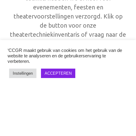
evenementen, feesten en
theatervoorstellingen verzorgd. Klik op
de button voor onze
theatertechniekinventaris of vraag naar de
mogelijkheden via
reserveringen@ccgr.nl
‘CCGR maakt gebruik van cookies om het gebruik van de
website te analyseren en de gebruikerservaring te
verbeteren.
Theatertechniek
Instellingen
ACCEPTEREN
AANMELDEN NIEUWSBRIEF