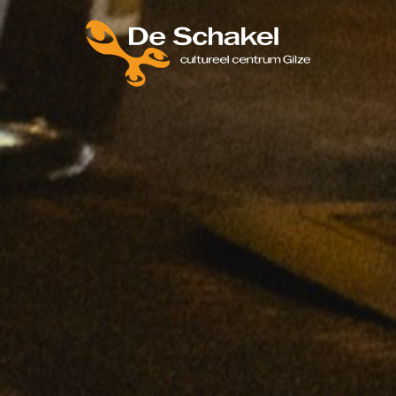
THEATER EN FILM
Tickets
Theaterarrangement
Cultuurmagazine
Cultuur Thuis!
ZAALVERHUUR DE SCHAKEL
HORECA MOGELIJKHEDEN
ONTMOETINGSPLEK DE SCHAKEL
Activiteiten In De Schakel
Huisgenoten