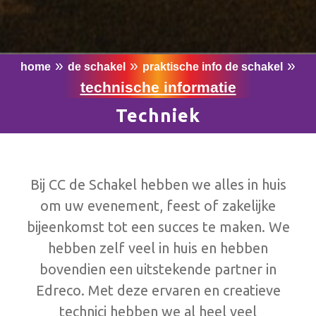
Expo Gilze
Bus
»
»
»
home
de schakel
praktische info de schakel
technische informatie
PRAKTISCHE INFO DE SCHAKEL
Techniek
Geschiedenis En Organisatie
Contact De Schakel
Technische Informatie
Bij CC de Schakel hebben we alles in huis
Huisreglement
om uw evenement, feest of zakelijke
Werken Bij CCGR
bijeenkomst tot een succes te maken. We
hebben zelf veel in huis en hebben
NIEUWS
bovendien een uitstekende partner in
Edreco. Met deze ervaren en creatieve
technici hebben we al heel veel