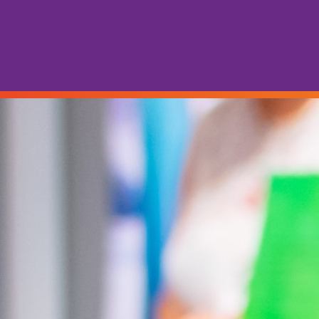
THEATER
Tickets
Theate
Cultuu
Cultuur 