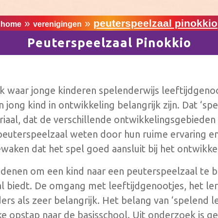
»
»
peuterspeelzaal pinokkio
home
verenigingen
Peuterspeelzaal Pinokkio
ek waar jonge kinderen spelenderwijs leeftijdgen
n jong kind in ontwikkeling belangrijk zijn. Dat ‘s
iaal, dat de verschillende ontwikkelingsgebieden
uterspeelzaal weten door hun ruime ervaring en 
aken dat het spel goed aansluit bij het ontwikke
enen om een kind naar een peuterspeelzaal te br
l biedt. De omgang met leeftijdgenootjes, het l
rs als zeer belangrijk. Het belang van ‘spelend l
e opstap naar de basisschool. Uit onderzoek is g