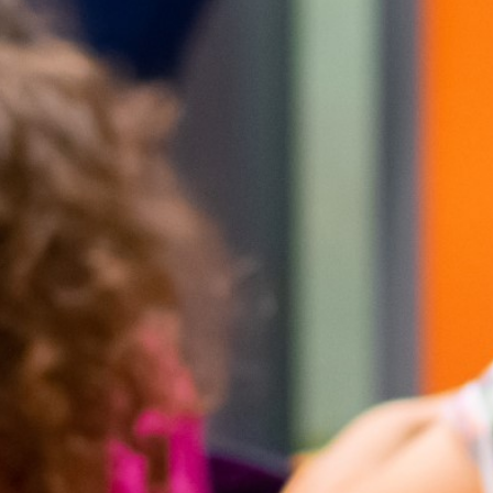
che Informatie
glement
 Bij CCGR