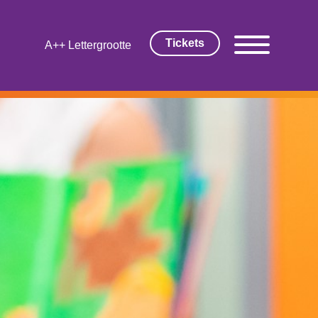
Tickets
Lettergrootte
 EN FILM
rarrangement
rmagazine
Thuis!