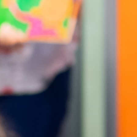
HUUR DE SCHAKEL
 MOGELIJKHEDEN
INGSPLEK DE SCHAKEL
iten In De Schakel
noten
lze
CHE INFO DE SCHAKEL
denis En Organisatie
 De Schakel