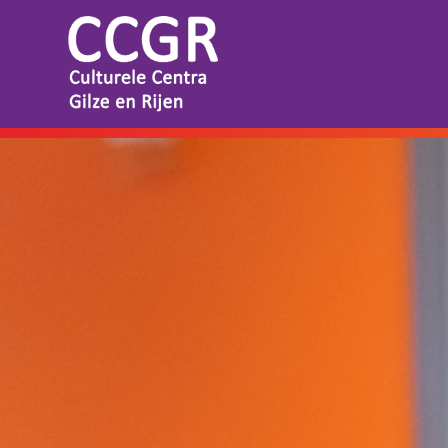
THEATER EN FILM
Tickets
Theaterarrangement
Cultuurmagazine
Cultuur Thuis!