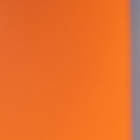
ZAALVERHUUR DE B
HORECAMOGELIJKHE
ONTMOETINGSPLEK 
Activiteiten In De Boo
De Huiskamer
Huisgenoten
Exposities
Bus
PRAKTISCHE INFO D
Geschiedenis En Organi