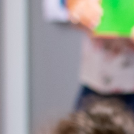
OODSCHAP
ZAALVER
DEN
HORECA
DE BOODSCHAP
ONTMOET
dschap
Activite
Huisge
Expo Gi
Bus
PRAKTIS
E BOODSCHAP
Geschie
satie
Contact