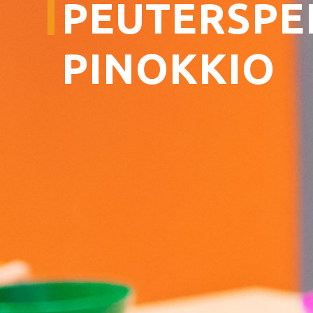
PEUTERSPE
Contact De Boodschap
Technische Informatie
PINOKKIO
Huisreglement
Werken Bij CCGR
NIEUWS