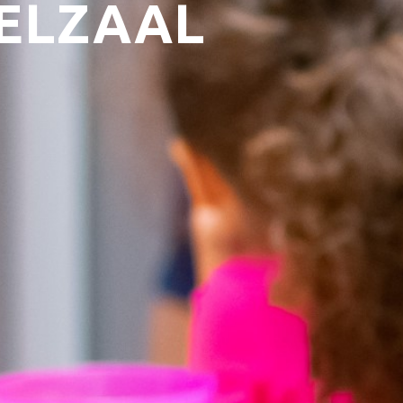
ELZAAL
Technis
Huisre
Werken
NIEUWS