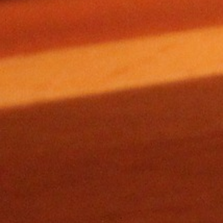
Expo Gilze
Bus
PRAKTISCHE INFO DE SCHAKEL
Geschiedenis En Organisatie
Contact De Schakel
Technische Informatie
Huisreglement
Werken Bij CCGR
NIEUWS