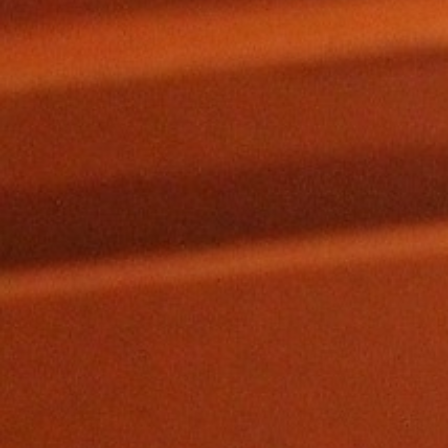
Contact De Boodschap
Technische Informatie
Huisreglement
Werken Bij CCGR
NIEUWS