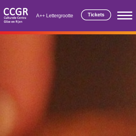
Tickets
Lettergrootte
THEATER EN FILM
Tickets
Theaterarrangement
Cultuurmagazine
Cultuur Thuis!