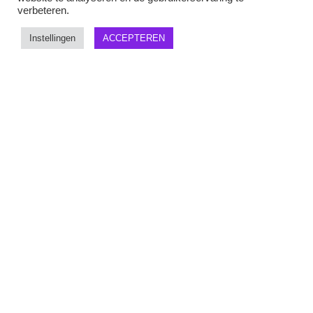
verbeteren.
Instellingen
ACCEPTEREN
Naam of bedrijfsnaam*
Zaalnaam*
Aantal personen*
Datum
E-mailadres*