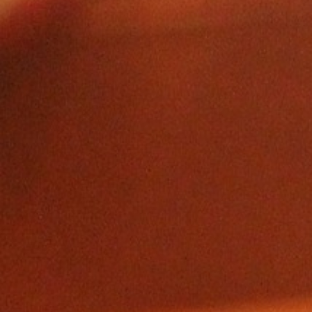
ZAALVERHUUR DE BOODSCHAP
HORECAMOGELIJKHEDEN
ONTMOETINGSPLEK DE BOODSCHAP
Activiteiten In De Boodschap
De Huiskamer
Huisgenoten
Exposities
Bus
PRAKTISCHE INFO DE BOODSCHAP
Geschiedenis En Organisatie