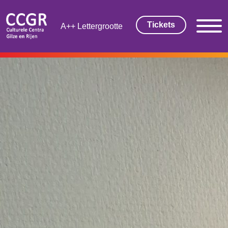
Tickets
Lettergrootte
THEATER EN FILM
Tickets
Theaterarrangement
Cultuurmagazine
Cultuur Thuis!