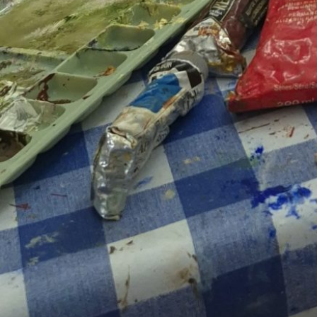
Expo Gilze
Bus
PRAKTISCHE INFO DE SCHAKEL
Geschiedenis En Organisatie
Contact De Schakel
Technische Informatie
Huisreglement
Werken Bij CCGR
NIEUWS