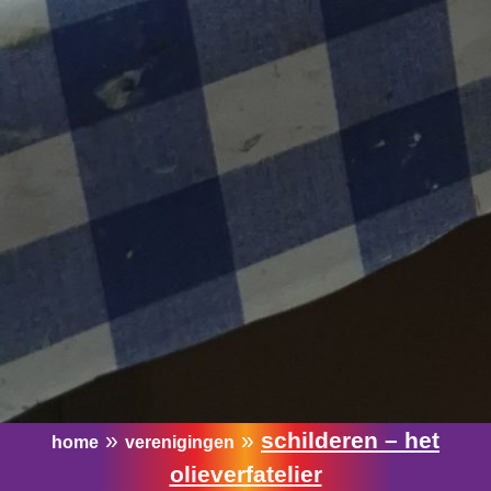
»
»
schilderen – het
home
verenigingen
olieverfatelier