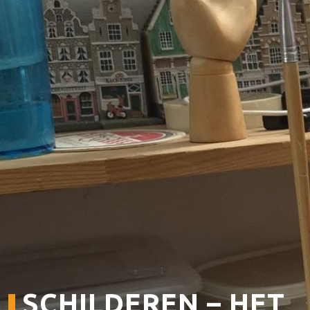
Contact De Boodschap
Technische Informatie
Huisreglement
Werken Bij CCGR
NIEUWS
SCHILDEREN – HET