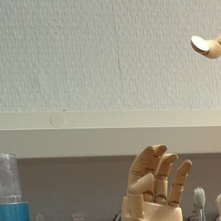
ZAALVERHUUR DE BOODSCHAP
HORECAMOGELIJKHEDEN
ONTMOETINGSPLEK DE BOODSCHAP
Activiteiten In De Boodschap
De Huiskamer
Huisgenoten
Exposities
Bus
PRAKTISCHE INFO DE BOODSCHAP
Geschiedenis En Organisatie