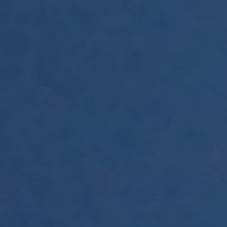
THEATER EN FILM
Tickets
Theaterarrangement
Cultuurmagazine
Cultuur Thuis!
ZAALVERHUUR DE SCHAKEL
HORECA MOGELIJKHEDEN
ONTMOETINGSPLEK DE SCHAKEL
Activiteiten In De Schakel
Huisgenoten