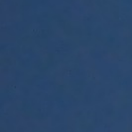
Contact De Boodschap
Technische Informatie
Huisreglement
Werken Bij CCGR
NIEUWS