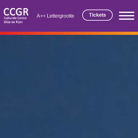
Tickets
Lettergrootte
THEATER EN FILM
Tickets
Theaterarrangement
Cultuurmagazine
Cultuur Thuis!