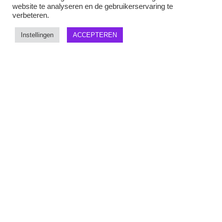
website te analyseren en de gebruikerservaring te
verbeteren.
Tai Chi Chuan
Instellingen
ACCEPTEREN
De Taiji-37 is een vorm van de Nan Pei
(Zuidelijke) school. Bij voldoende
aanmeldingen starten we de Taiji-37
training. Mijn advies is om eerst een jaar
Taijiwuxigong / Qigong te volgen, zodat je
al kennis hebt gemaakt met verschillende
principes en die eigen hebt gemaakt. De
vormtraining is dan minder hoofdwerk en
kun je er meer plezier aan beleven èn niet
onbelangrijk het kunnen onthouden van de
vorm.