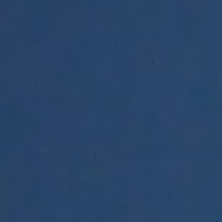
ZAALVERHUUR DE BOODSCHAP
HORECAMOGELIJKHEDEN
ONTMOETINGSPLEK DE BOODSCHAP
Activiteiten In De Boodschap
De Huiskamer
Huisgenoten
Exposities
Bus
PRAKTISCHE INFO DE BOODSCHAP
Geschiedenis En Organisatie