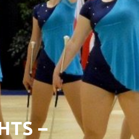
OODSCHAP
ZAALVER
DEN
HORECA
DE BOODSCHAP
ONTMOET
dschap
Activite
Huisge
Expo Gi
Bus
PRAKTIS
HTS –
E BOODSCHAP
Geschie
satie
Contact