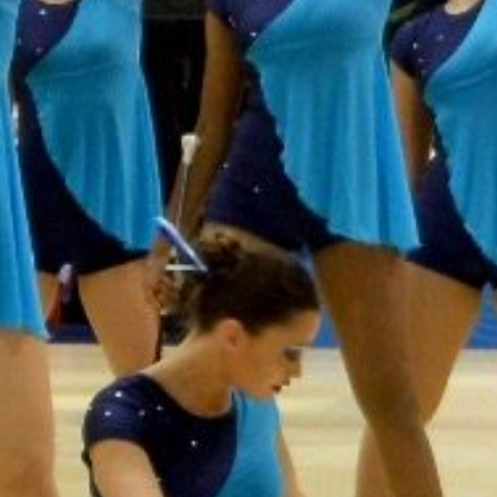
HUUR DE SCHAKEL
 MOGELIJKHEDEN
INGSPLEK DE SCHAKEL
iten In De Schakel
noten
lze
CHE INFO DE SCHAKEL
denis En Organisatie
 De Schakel