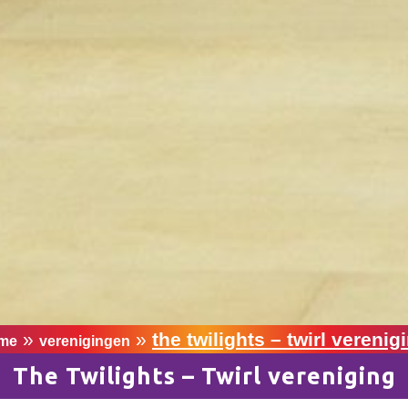
»
»
the twilights – twirl verenig
me
verenigingen
The Twilights – Twirl vereniging