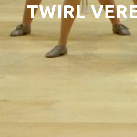
TWIRL VER
Contact De Boodschap
Technische Informatie
Huisreglement
Werken Bij CCGR
NIEUWS