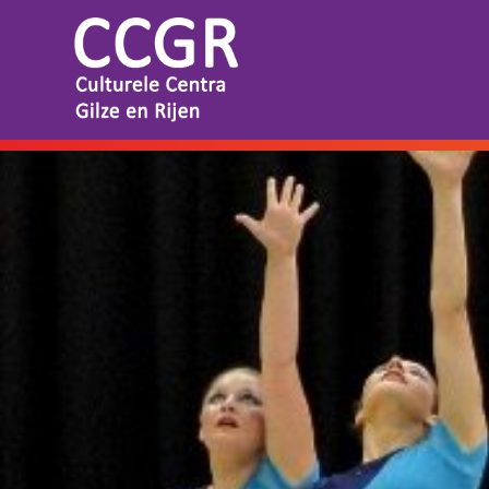
THEATER EN FILM
Tickets
Theaterarrangement
Cultuurmagazine
Cultuur Thuis!