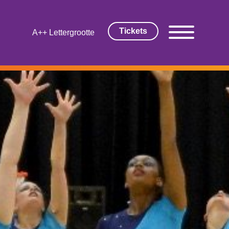
Tickets
Lettergrootte
 EN FILM
rarrangement
rmagazine
Thuis!