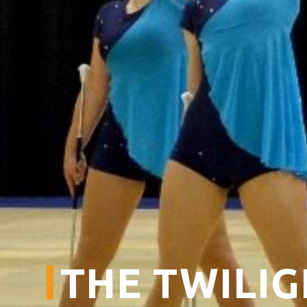
ZAALVERHUUR DE B
HORECAMOGELIJKHE
ONTMOETINGSPLEK 
Activiteiten In De Boo
De Huiskamer
Huisgenoten
Exposities
Bus
THE TWILIG
PRAKTISCHE INFO D
Geschiedenis En Organi