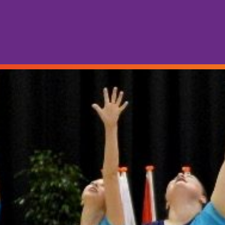
THEATER
Tickets
Theate
Cultuu
Cultuur 