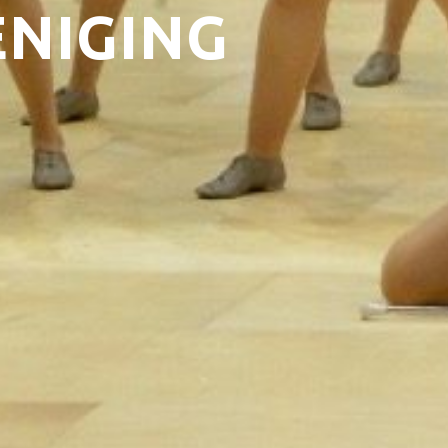
ENIGING
Technis
Huisre
Werken
NIEUWS