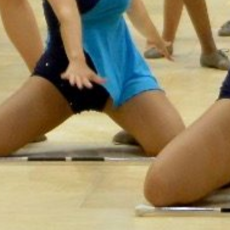
che Informatie
glement
 Bij CCGR