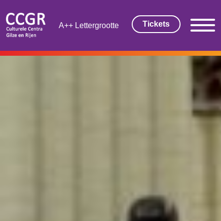
Tickets
Lettergrootte
THEATER EN FILM
Tickets
Theaterarrangement
Cultuurmagazine
Cultuur Thuis!