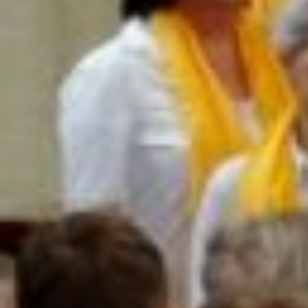
Expo Gilze
Bus
PRAKTISCHE INFO DE SCHAKEL
Geschiedenis En Organisatie
Contact De Schakel
Technische Informatie
Huisreglement
Werken Bij CCGR
NIEUWS