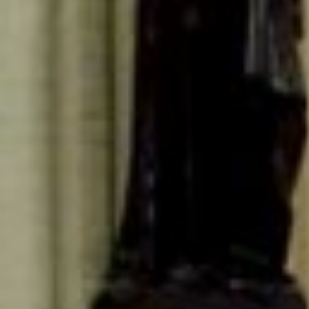
Contact De Boodschap
Technische Informatie
Huisreglement
Werken Bij CCGR
NIEUWS