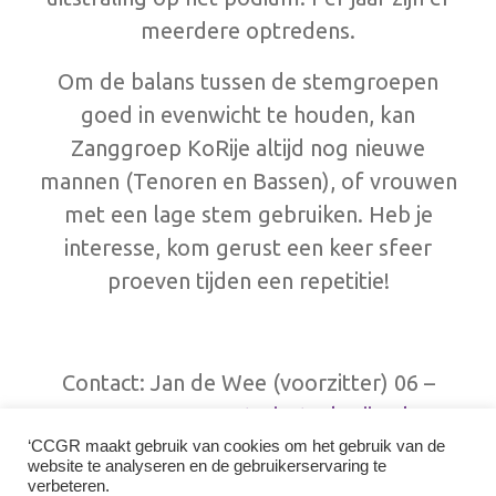
meerdere optredens.
Om de balans tussen de stemgroepen
goed in evenwicht te houden, kan
Zanggroep KoRije altijd nog nieuwe
mannen (Tenoren en Bassen), of vrouwen
met een lage stem gebruiken. Heb je
interesse, kom gerust een keer sfeer
proeven tijden een repetitie!
Contact: Jan de Wee (voorzitter) 06 –
51539882,
secretariaat@korije.nl
,
www.korije.nl
. Facebook: @korijekoor,
‘CCGR maakt gebruik van cookies om het gebruik van de
website te analyseren en de gebruikerservaring te
Instagram: @zangroepkorije
verbeteren.