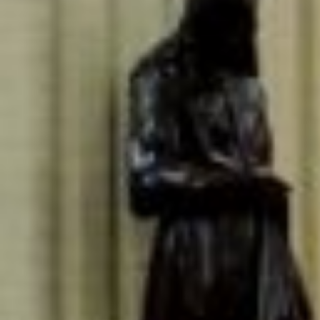
ZAALVERHUUR DE BOODSCHAP
HORECAMOGELIJKHEDEN
ONTMOETINGSPLEK DE BOODSCHAP
Activiteiten In De Boodschap
De Huiskamer
Huisgenoten
Exposities
Bus
PRAKTISCHE INFO DE BOODSCHAP
Geschiedenis En Organisatie